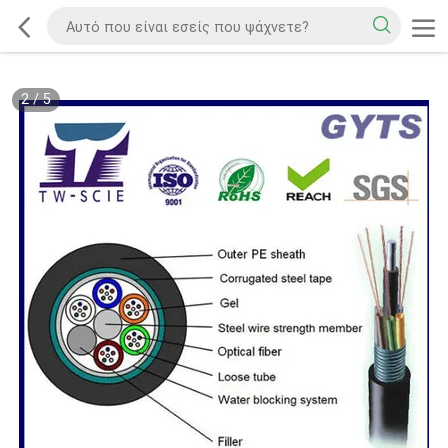
2
/
5